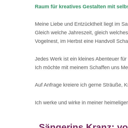
Raum für kreatives Gestalten mit sel
Meine Liebe und Entzücktheit liegt im 
Gleich welche Jahreszeit, gleich welche
Vogelnest, im Herbst eine Handvoll Scha
Jedes Werk ist ein kleines Abenteuer für 
Ich möchte mit meinem Schaffen uns Mens
Auf Anfrage kreiere ich gerne Sträuße, Kr
Ich werke und wirke in meiner heimelige
Mit dem
Laden
des
Sängerins Kranz: v
Videos