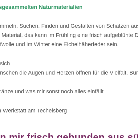
bsgesammelten Naturmaterialien
Sammeln, Suchen, Finden und Gestalten von Schätzen aus
s Material, das kann im Frühling eine frisch aufgeblüht
fwolle und im Winter eine Eichelhäherfeder sein.
sich.
chen die Augen und Herzen öffnen für die Vielfalt, Bun
änze und was mir sonst noch alles einfällt.
n Werkstatt am Techelsberg
on mir frisch gebunden aus 