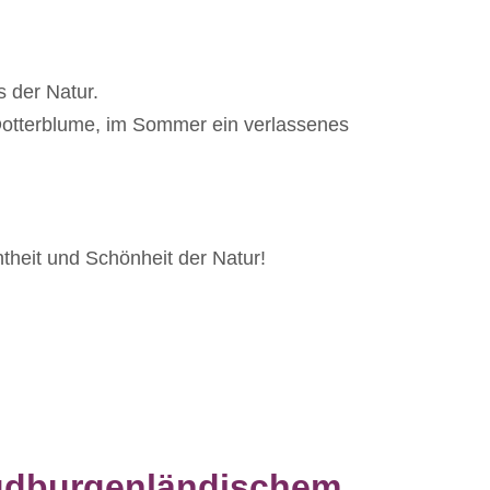
 der Natur.
e Dotterblume, im Sommer ein verlassenes
theit und Schönheit der Natur!
südburgenländischem