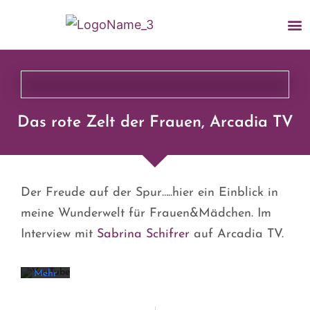
Das rote Zelt der Frauen, Arcadia TV
Mit
dem
Laden
Der Freude auf der Spur…..hier ein Einblick in
des
Videos
meine Wunderwelt für Frauen&Mädchen. Im
akzeptieren
Sie die
Interview mit
Sabrina Schifrer
auf Arcadia TV.
Datenschutzerklärung
von
YouTube.
Mehr
erfahren
Video