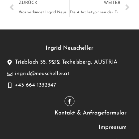
ZURÜCK
WEITER
laden
Was verbindet Ingrid Neuscheller und Anita Kager-Adunka?
Die 4 Archetypinnen der Frau
YouTube
immer
entsperren
Ingrid Neuscheller
Trieblach 55, 9212 Techelsberg, AUSTRIA
ingrid@neuscheller.at
+43 664 1332347
Kontakt & Anfrageformular
Impressum