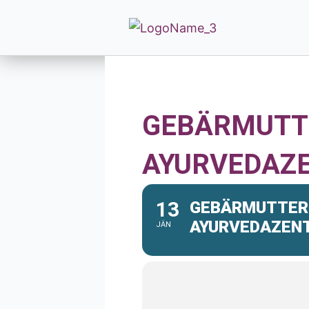
GEBÄRMUTTE
AYURVEDAZ
13
GEBÄRMUTTERS
AYURVEDAZENT
JÄN