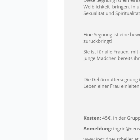
Diese Segnung ist ein einf
Weiblichkeit bringen, in u
Sexualität und Spiritualität
Eine Segnung ist eine bewu
zurückbringt!
Sie ist für alle Frauen, m
junge Mädchen bereits ihr
Die Gebärmuttersegnung is
Leben einer Frau einleit
Kosten:
45€, in der Grup
Anmeldung:
ingrid@neusc
www.ingridneuscheller.at