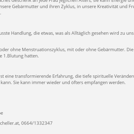
aches Geschenk an jede Frau jeglichen Alters, sie kann Energie un
nsere Gebärmutter und ihren Zyklus, in unsere Kreativität und Fr
.
sste Handlung, die etwas, was als Alltäglich gesehen wird zu uns
it oder ohne Menstruationszyklus, mit oder ohne Gebärmutter. Die
e 1.Blutung hatten.
t eine transformierende Erfahrung, die tiefe spirituelle Verän
en kann. Sie kann immer wieder und öfters empfangen werden.
pe
heller.at
, 0664/1332347