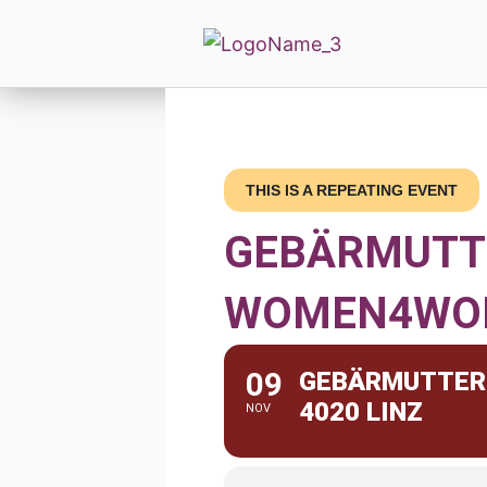
THIS IS A REPEATING EVENT
GEBÄRMUTTE
WOMEN4WOM
09
GEBÄRMUTTER
4020 LINZ
NOV