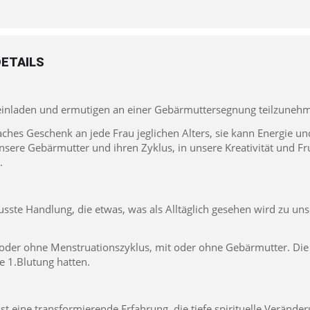
ETAILS
 einladen und ermutigen an einer Gebärmuttersegnung teilzuneh
aches Geschenk an jede Frau jeglichen Alters, sie kann Energie un
nsere Gebärmutter und ihren Zyklus, in unsere Kreativität und Fr
.
sste Handlung, die etwas, was als Alltäglich gesehen wird zu uns
it oder ohne Menstruationszyklus, mit oder ohne Gebärmutter. Die
e 1.Blutung hatten.
t eine transformierende Erfahrung, die tiefe spirituelle Verän