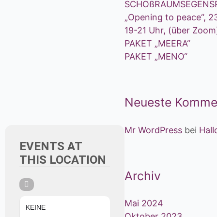
SCHOßRAUMSEGENSR
„Opening to peace“, 23
19-21 Uhr, (über Zoom
PAKET „MEERA“
PAKET „MENO“
Neueste Komme
Mr WordPress
bei
Hall
EVENTS AT
THIS LOCATION
Archiv
Mai 2024
KEINE
Oktober 2023